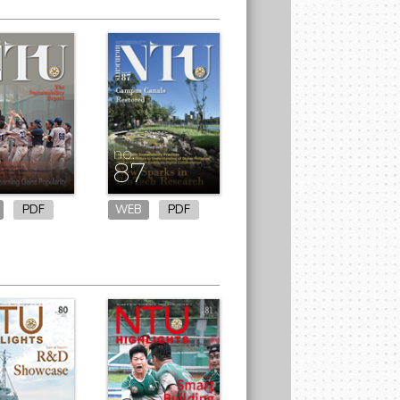
no.
6
87
PDF
WEB
PDF