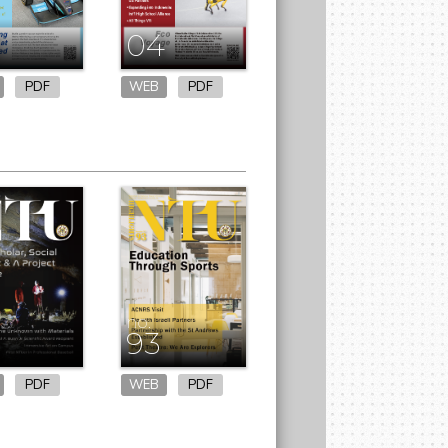
04
PDF
WEB
PDF
no.
93
PDF
WEB
PDF