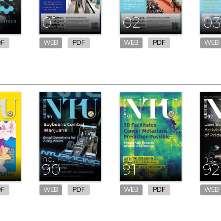
01
02
03
DF
WEB
PDF
WEB
PDF
WEB
no.
no.
no.
90
91
92
DF
WEB
PDF
WEB
PDF
WEB