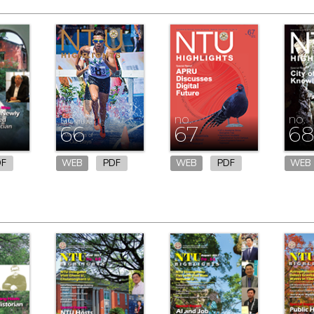
no.
no.
no.
66
67
6
DF
WEB
PDF
WEB
PDF
WEB