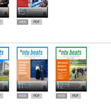
15
F
WEB
PDF
11
12
F
WEB
PDF
WEB
PDF