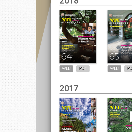
2018
no.
no.
64
65
WEB
PDF
WEB
P
2017