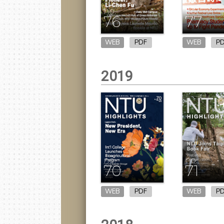
no.
no.
76
77
WEB
PDF
WEB
P
2019
no.
no.
70
71
WEB
PDF
WEB
P