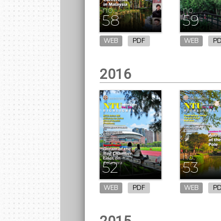
no.
no.
58
59
WEB
PDF
WEB
P
2016
no.
no.
52
53
WEB
PDF
WEB
P