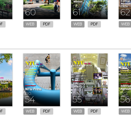
no.
no.
no.
60
61
62
DF
WEB
PDF
WEB
PDF
WEB
no.
no.
no.
54
55
56
DF
WEB
PDF
WEB
PDF
WEB