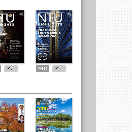
no.
8
69
PDF
WEB
PDF