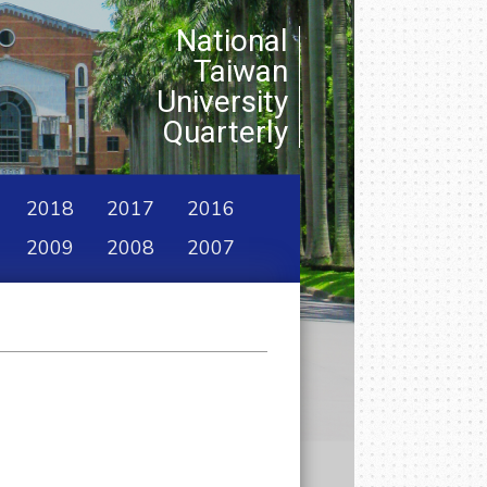
National
Taiwan
University
Quarterly
2018
2017
2016
2009
2008
2007