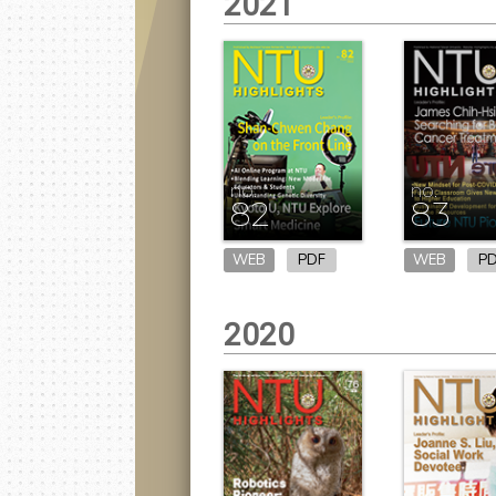
2021
no.
no.
82
83
WEB
PDF
WEB
P
2020