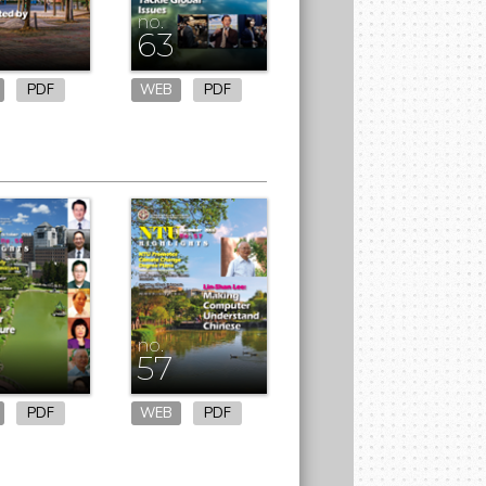
no.
63
PDF
WEB
PDF
no.
57
PDF
WEB
PDF