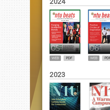
2024
05
06
WEB
PDF
WEB
PD
2023