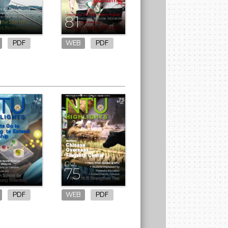
no.
0
81
PDF
WEB
PDF
no.
75
PDF
WEB
PDF