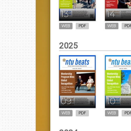
13
14
WEB
PDF
WEB
PD
2025
09
10
WEB
PDF
WEB
PD