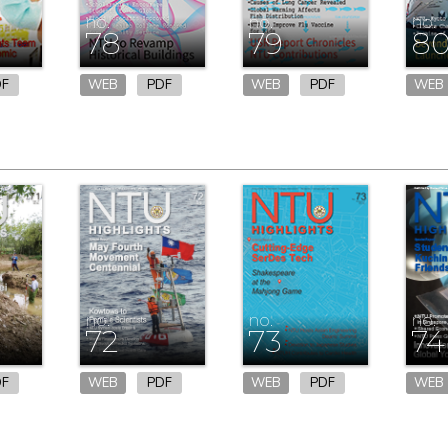
no.
no.
no.
78
79
8
DF
WEB
PDF
WEB
PDF
WEB
no.
no.
no.
72
73
74
DF
WEB
PDF
WEB
PDF
WEB