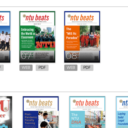
07
08
F
WEB
PDF
WEB
PDF