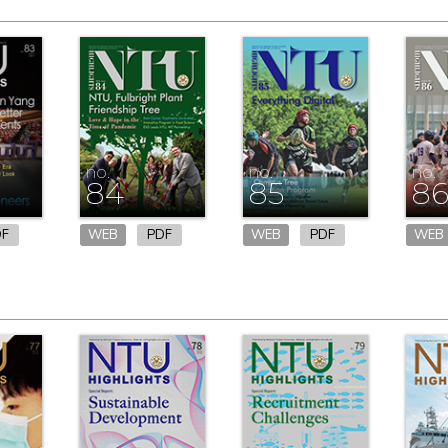
no.
no.
no.
84
85
8
DF
WEB
PDF
WEB
PDF
WEB